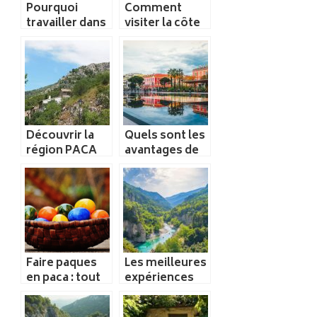
Pourquoi
Comment
travailler dans
visiter la côte
le tourisme?
d’Azur?
Découvrir la
Quels sont les
région PACA
avantages de
en seulement
travailler à
quelques jours
Nice ?
Faire paques
Les meilleures
en paca : tout
expériences
ce qu’il y a a
de canyoning à
savoir
vivre près de