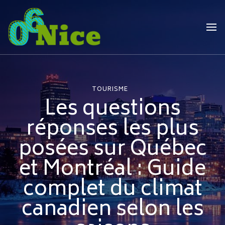
06nice
Le guide Niçois
TOURISME
Les questions
réponses les plus
posées sur Québec
et Montréal : Guide
complet du climat
canadien selon les