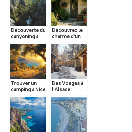
Nice
Découverte du
Découvrez le
canyoning à
charme d’un
Nice :
séjour en gîte
sensations
de Roya au
fortes
cœur de la
garanties dans
nature
les Alpes
Maritimes
Trouver un
Des Vosges à
camping à Nice
l’Alsace :
: conseils et
Circuit des
options pour
villes
un séjour
françaises
parfait
célèbres pour
leur vin chaud