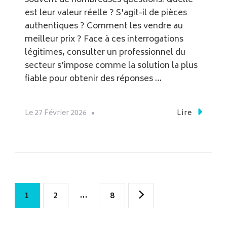
est leur valeur réelle ? S'agit-il de pièces
authentiques ? Comment les vendre au
meilleur prix ? Face à ces interrogations
légitimes, consulter un professionnel du
secteur s'impose comme la solution la plus
fiable pour obtenir des réponses …
Le
27 Février 2026
Lire
Pagination
Page
Page
…
Page
1
2
8
des